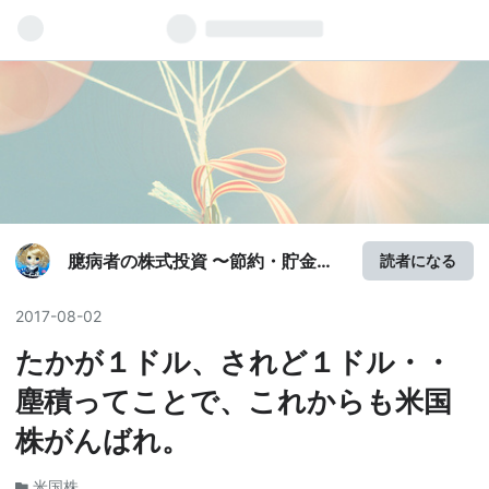
臆病者の株式投資 〜節約・貯金・
読者になる
資産運用〜
2017
-
08
-
02
たかが１ドル、されど１ドル・・
塵積ってことで、これからも米国
株がんばれ。
米国株