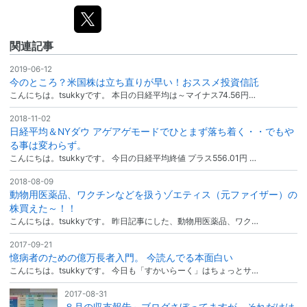
関連記事
2019-06-12
今のところ？米国株は立ち直りが早い！おススメ投資信託
こんにちは。tsukkyです。 本日の日経平均は～マイナス74.56円…
2018-11-02
日経平均＆NYダウ アゲアゲモードでひとまず落ち着く・・でもや
る事は変わらず。
こんにちは。tsukkyです。 今日の日経平均終値 プラス556.01円 …
2018-08-09
動物用医薬品、ワクチンなどを扱うゾエティス（元ファイザー）の
株買えた～！！
こんにちは。tsukkyです。 昨日記事にした、動物用医薬品、ワク…
2017-09-21
憶病者のための億万長者入門。 今読んでる本面白い
こんにちは。tsukkyです。 今日も「すかいらーく」はちょっとサ…
2017-08-31
８月の収支報告～ブログさぼってますが、それだけは